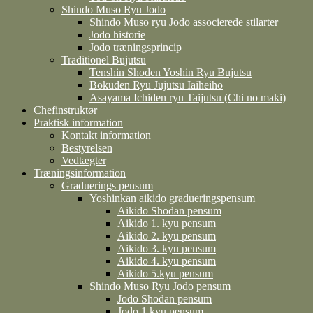
Shindo Muso Ryu Jodo
Shindo Muso ryu Jodo associerede stilarter
Jodo historie
Jodo træningsprincip
Traditionel Bujutsu
Tenshin Shoden Yoshin Ryu Bujutsu
Bokuden Ryu Jujutsu Iaiheiho
Asayama Ichiden ryu Taijutsu (Chi no maki)
Chefinstruktør
Praktisk information
Kontakt information
Bestyrelsen
Vedtægter
Træningsinformation
Graduerings pensum
Yoshinkan aikido gradueringspensum
Aikido Shodan pensum
Aikido 1. kyu pensum
Aikido 2. kyu pensum
Aikido 3. kyu pensum
Aikido 4. kyu pensum
Aikido 5.kyu pensum
Shindo Muso Ryu Jodo pensum
Jodo Shodan pensum
Jodo 1.kyu pensum