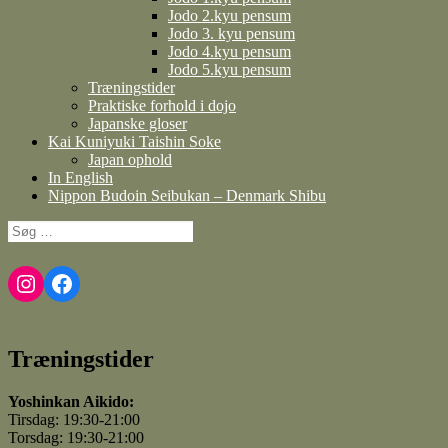
Jodo 2.kyu pensum
Jodo 3. kyu pensum
Jodo 4.kyu pensum
Jodo 5.kyu pensum
Træningstider
Praktiske forhold i dojo
Japanske gloser
Kai Kuniyuki Taishin Soke
Japan ophold
In English
Nippon Budoin Seibukan – Denmark Shibu
Søg
efter:
Instagram
Facebook
Træningstider
Yoshinkan Aikido:
Tirsdag: 19:30-21:00
Torsdag: 19:30-21:00