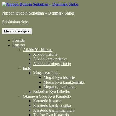
Hop
til
Nippon Budoin Seibukan – Denmark Shibu
indhold
Seishinkan dojo
Menu og widgets
Forside
Stilarter
Aikido Yoshinkan
Aikido historie
Aikido karakteristika
Aikido træningsprincip
Iaido
Mugai ryu Iaido
Mugai Ryu historie
Mugai Ryu karakteristika
Mugai ryu kenjutsu
Bokuden Ryu Iaiheiho
Okinawa Goju Ryu Karatedo
Karatedo historie
Karatedo karakteristika
Karatedo træningsprincip
Tou’on Ryu Karatedo