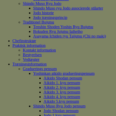
Shindo Muso Ryu Jodo
Shindo Muso ryu Jodo associerede stilarter
Jodo historie
Jodo træningsprincip
Traditionel Bujutsu
Tenshin Shoden Yoshin Ryu Bujutsu
Bokuden Ryu Jujutsu Iaiheiho
Asayama Ichiden ryu Taijutsu (Chi no maki)
Chefinstruktør
Praktisk information
Kontakt information
Bestyrelsen
Vedtægter
Træningsinformation
Graduerings pensum
Yoshinkan aikido gradueringspensum
Aikido Shodan pensum
Aikido 1. kyu pensum
Aikido 2. kyu pensum
Aikido 3. kyu pensum
Aikido 4. kyu pensum
Aikido 5.kyu pensum
Shindo Muso Ryu Jodo pensum
Jodo Shodan pensum
Jodo 1.kyu pensum