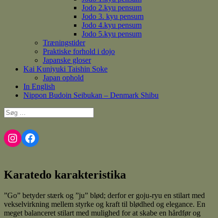
Jodo 2.kyu pensum
Jodo 3. kyu pensum
Jodo 4.kyu pensum
Jodo 5.kyu pensum
Træningstider
Praktiske forhold i dojo
Japanske gloser
Kai Kuniyuki Taishin Soke
Japan ophold
In English
Nippon Budoin Seibukan – Denmark Shibu
Søg
efter:
Instagram
Facebook
Karatedo karakteristika
”Go” betyder stærk og ”ju” blød; derfor er goju-ryu en stilart med
vekselvirkning mellem styrke og kraft til blødhed og elegance. En
meget balanceret stilart med mulighed for at skabe en hårdfør og