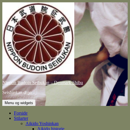
Hop
til
indhold
Nippon Budoin Seibukan – Denmark Shibu
Seishinkan dojo
Menu og widgets
Forside
Stilarter
Aikido Yoshinkan
Aikido historie