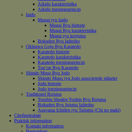
Aikido karakteristika
Aikido træningsprincip
Iaido
Mugai ryu Iaido
Mugai Ryu historie
Mugai Ryu karakteristika
Mugai ryu kenjutsu
Bokuden Ryu Iaiheiho
Okinawa Goju Ryu Karatedo
Karatedo historie
Karatedo karakteristika
Karatedo træningsprincip
Tou’on Ryu Karatedo
Shindo Muso Ryu Jodo
Shindo Muso ryu Jodo associerede stilarter
Jodo historie
Jodo træningsprincip
Traditionel Bujutsu
Tenshin Shoden Yoshin Ryu Bujutsu
Bokuden Ryu Jujutsu Iaiheiho
Asayama Ichiden ryu Taijutsu (Chi no maki)
Chefinstruktør
Praktisk information
Kontakt information
Bestyrelsen