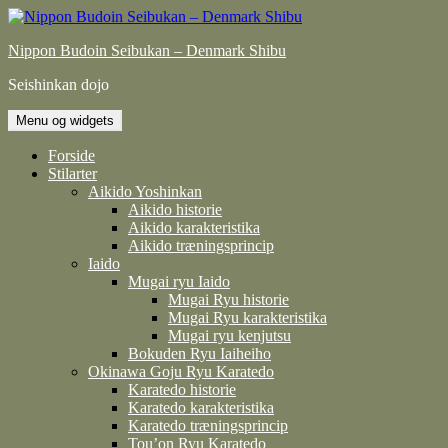
Hop
til
Nippon Budoin Seibukan – Denmark Shibu
indhold
Seishinkan dojo
Menu og widgets
Forside
Stilarter
Aikido Yoshinkan
Aikido historie
Aikido karakteristika
Aikido træningsprincip
Iaido
Mugai ryu Iaido
Mugai Ryu historie
Mugai Ryu karakteristika
Mugai ryu kenjutsu
Bokuden Ryu Iaiheiho
Okinawa Goju Ryu Karatedo
Karatedo historie
Karatedo karakteristika
Karatedo træningsprincip
Tou’on Ryu Karatedo