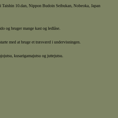
uki Taishin 10.dan, Nippon Budoin Seibukan, Nobeoka, Japan
do og bruger mange kast og ledlåse.
arte med at bruge et træsværd i undervisningen.
ojutsu, kusarigamajutsu og juttejutsu.