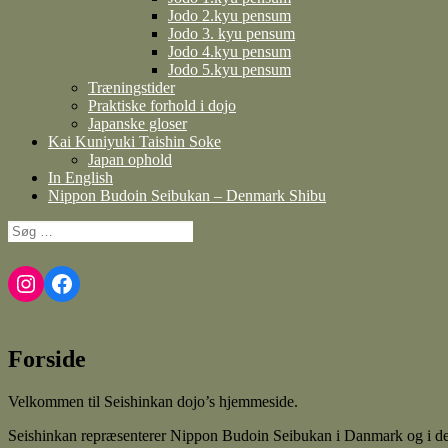
Jodo 2.kyu pensum
Jodo 3. kyu pensum
Jodo 4.kyu pensum
Jodo 5.kyu pensum
Træningstider
Praktiske forhold i dojo
Japanske gloser
Kai Kuniyuki Taishin Soke
Japan ophold
In English
Nippon Budoin Seibukan – Denmark Shibu
Søg
efter:
Instagram
Facebook
Forside
Velkommen til Seishinkan dojo’s hjemmeside.
Seishinkan repræsenterer Nippon Budoin Seibukan i Danmark og i de no