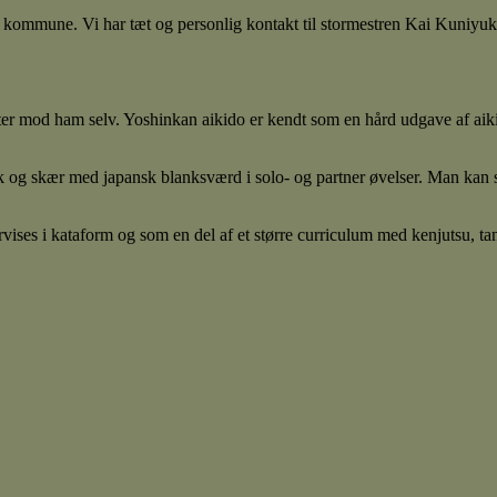
 kommune. Vi har tæt og personlig kontakt til stormestren Kai Kuniy
er mod ham selv. Yoshinkan aikido er kendt som en hård udgave af aiki
og skær med japansk blanksværd i solo- og partner øvelser. Man kan st
s i kataform og som en del af et større curriculum med kenjutsu, tanj