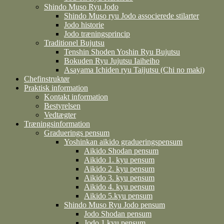
Shindo Muso Ryu Jodo
Shindo Muso ryu Jodo associerede stilarter
Jodo historie
Jodo træningsprincip
Traditionel Bujutsu
Tenshin Shoden Yoshin Ryu Bujutsu
Bokuden Ryu Jujutsu Iaiheiho
Asayama Ichiden ryu Taijutsu (Chi no maki)
Chefinstruktør
Praktisk information
Kontakt information
Bestyrelsen
Vedtægter
Træningsinformation
Graduerings pensum
Yoshinkan aikido gradueringspensum
Aikido Shodan pensum
Aikido 1. kyu pensum
Aikido 2. kyu pensum
Aikido 3. kyu pensum
Aikido 4. kyu pensum
Aikido 5.kyu pensum
Shindo Muso Ryu Jodo pensum
Jodo Shodan pensum
Jodo 1.kyu pensum