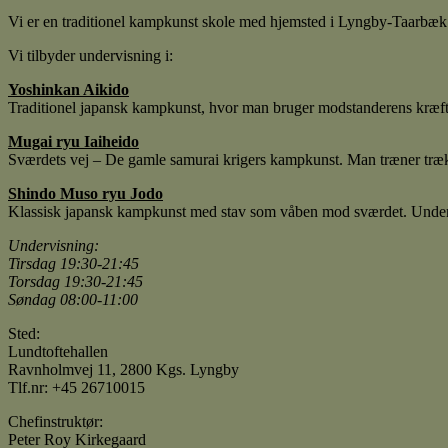
Vi er en traditionel kampkunst skole med hjemsted i Lyngby-Taarbæk
Vi tilbyder undervisning i:
Yoshinkan Aikido
Traditionel japansk kampkunst, hvor man bruger modstanderens kræft
Mugai ryu Iaiheido
Sværdets vej – De gamle samurai krigers kampkunst. Man træner træk 
Shindo Muso ryu Jodo
Klassisk japansk kampkunst med stav som våben mod sværdet. Undervise
Undervisning:
Tirsdag 19:30-21:45
Torsdag 19:30-21:45
Søndag 08:00-11:00
Sted:
Lundtoftehallen
Ravnholmvej 11, 2800 Kgs. Lyngby
Tlf.nr: +45 26710015
Chefinstruktør:
Peter Roy Kirkegaard